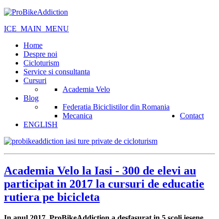
ICE_MAIN_MENU
Home
Despre noi
Cicloturism
Service si consultanta
Cursuri
Academia Velo
Blog
Federatia Biciclistilor din Romania
Mecanica
Contact
ENGLISH
Academia Velo la Iasi - 300 de elevi au
participat in 2017 la cursuri de educatie
rutiera pe bicicleta
In anul 2017, ProBikeAddiction a desfasurat in 5 scoli iesene