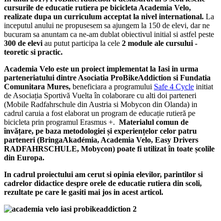
cursurile de educatie rutiera pe bicicleta Academia Velo,
realizate dupa un curriculum acceptat la nivel international.
La
inceputul anului ne propusesem sa ajungem la 150 de elevi, dar ne
bucuram sa anuntam ca ne-am dublat obiectivul initial si astfel peste
300 de elevi
au putut participa la cele
2 module ale cursului -
teoretic si practic.
Academia Velo este un proiect implementat la Iasi in urma
parteneriatului dintre Asociatia ProBikeAddiction si Fundatia
Comunitara Mures,
beneficiara a programului
Safe 4 Cycle
initiat
de Asociația Sportivă Vuelta în colaborare cu alti doi parteneri
(Mobile Radfahrschule din Austria si Mobycon din Olanda) in
cadrul caruia a fost elaborat un program de educație rutieră pe
bicicleta prin programul Erasmus +.
Materialul comun de
învățare, pe baza metodologiei și experiențelor celor patru
parteneri (BringaAkadémia, Academia Velo, Easy Drivers
RADFAHRSCHULE, Mobycon) poate fi utilizat în toate școlile
din Europa.
In cadrul proiectului am cerut si opinia elevilor, parintilor si
cadrelor didactice despre orele de educatie rutiera din scoli,
rezultate pe care le gasiti mai jos in acest articol.