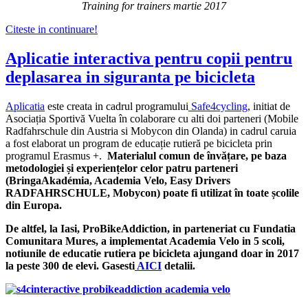
Training for trainers martie 2017
Citeste in continuare!
Aplicatie interactiva pentru copii pentru
deplasarea in siguranta pe bicicleta
Aplicatia
este creata in cadrul programului
Safe4cycling
, initiat de
Asociația Sportivă Vuelta în colaborare cu alti doi parteneri (Mobile
Radfahrschule din Austria si Mobycon din Olanda) in cadrul caruia
a fost elaborat un program de educație rutieră pe bicicleta prin
programul Erasmus +.
Materialul comun de învățare, pe baza
metodologiei și experiențelor celor patru parteneri
(BringaAkadémia, Academia Velo, Easy Drivers
RADFAHRSCHULE, Mobycon) poate fi utilizat în toate școlile
din Europa.
De altfel, la Iasi, ProBikeAddiction, in parteneriat cu Fundatia
Comunitara Mures, a implementat Academia Velo in 5 scoli,
notiunile de educatie rutiera pe bicicleta ajungand doar in 2017
la peste 300 de elevi. Gasesti
AICI
detalii.