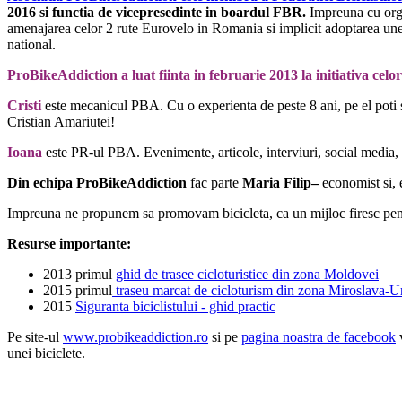
2016 si functia de vicepresedinte in boardul FBR.
Impreuna cu organ
amenajarea celor 2 rute Eurovelo in Romania si implicit adoptarea unei 
national.
ProBikeAddiction a luat fiinta in februarie 2013 la initiativa ce
Cristi
este mecanicul PBA. Cu o experienta de peste 8 ani, pe el poti s
Cristian Amariutei!
Ioana
este PR-ul PBA. Evenimente, articole, interviuri, social media, 
Din echipa ProBikeAddiction
fac parte
Maria Filip
–
economist si, e
Im
preuna ne propunem sa promovam bicicleta, ca un mijloc firesc pentru
Resurse importante:
2013 primul
ghid de trasee cicloturistice din zona Moldovei
2015 primul
traseu marcat de cicloturism din zona Miroslava-U
2015
Siguranta biciclistului - ghid practic
Pe site-ul
www.probikeaddiction.ro
si pe
pagina noastra de facebook
v
unei biciclete.