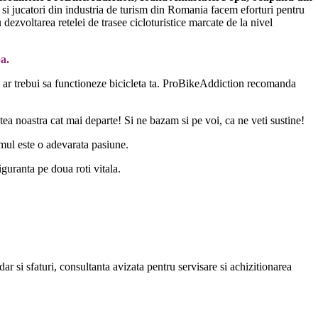
le si jucatori din industria de turism din Romania facem eforturi pentru
ezvoltarea retelei de trasee cicloturistice marcate de la nivel
a.
u ar trebui sa functioneze bicicleta ta. ProBikeAddiction recomanda
a noastra cat mai departe! Si ne bazam si pe voi, ca ne veti sustine!
smul este o adevarata pasiune.
guranta pe doua roti vitala.
dar si sfaturi, consultanta avizata pentru servisare si achizitionarea