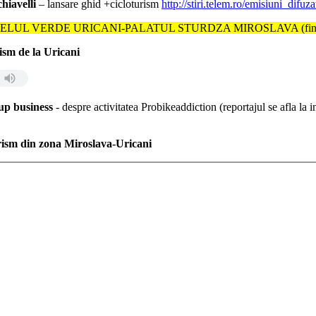
hiavelli
– lansare ghid +cicloturism
http://stiri.telem.ro/emisiuni_difu
RDE URICANI-PALATUL STURDZA MIROSLAVA (finantare Trans
rism de la Uricani
 up business
- despre activitatea Probikeaddiction (reportajul se afla la 
urism din zona Miroslava-Uricani