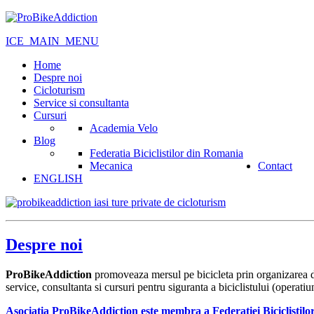
ICE_MAIN_MENU
Home
Despre noi
Cicloturism
Service si consultanta
Cursuri
Academia Velo
Blog
Federatia Biciclistilor din Romania
Mecanica
Contact
ENGLISH
Despre noi
ProBikeAddiction
promoveaza mersul pe bicicleta prin organizarea de 
service, consultanta si cursuri pentru siguranta a biciclistului (operat
Asociatia ProBikeAddiction este membra a Federatiei Biciclisti