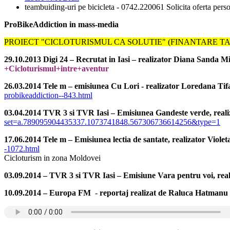
teambuiding-uri pe bicicleta - 0742.220061 Solicita oferta perso
ProBikeAddiction in mass-media
PROIECT "CICLOTURISMUL CA SOLUTIE" (FINANTARE TA
29.10.2013 Digi 24 –
Recrutat in Iasi
– realizator Diana Sanda M
+Cicloturismul+intre+aventur
26.03.2014 Tele m – emisiunea Cu Lori - realizator Loredana Tif
probikeaddiction--843.html
03.04.2014 TVR 3 si TVR Iasi – Emisiunea Gandeste verde, real
set=a.789095904435337.1073741848.567306736614256&type=1
17.06.2014 Tele m – Emisiunea lectia de santate, realizator Viole
-1072.html
Cicloturism in zona Moldovei
03.09.2014 – TVR 3 si TVR Iasi – Emisiune Vara pentru voi, rea
10.09.2014 – Europa FM
-
reportaj realizat de Raluca Hatmanu