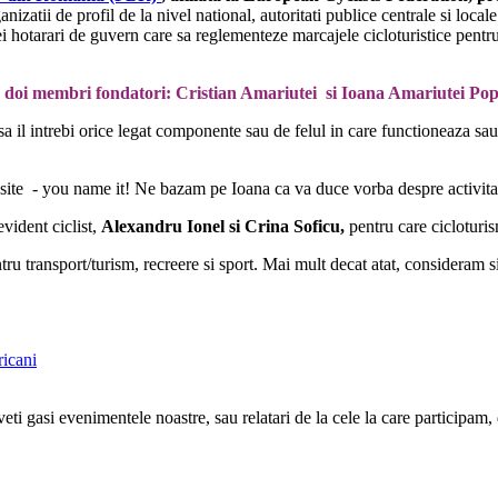
izatii de profil de la nivel national, autoritati publice centrale si loca
hotarari de guvern care sa reglementeze marcajele cicloturistice pentru d
lor doi membri fondatori: Cristian Amariutei si Ioana Amariutei Pop
a il intrebi orice legat componente sau de felul in care functioneaza sa
site - you name it! Ne bazam pe Ioana ca va duce vorba despre activitate
vident ciclist,
Alexandru Ionel si Crina Soficu,
pentru care cicloturi
 transport/turism, recreere si sport. Mai mult decat atat, consideram si
ricani
eti gasi evenimentele noastre, sau relatari de la cele la care participam, 