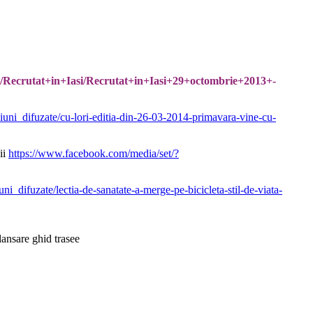
i/Recrutat+in+Iasi/Recrutat+in+Iasi+29+octombrie+2013+-
misiuni_difuzate/cu-lori-editia-din-26-03-2014-primavara-vine-cu-
ii
https://www.facebook.com/media/set/?
siuni_difuzate/lectia-de-sanatate-a-merge-pe-bicicleta-stil-de-viata-
ansare ghid trasee