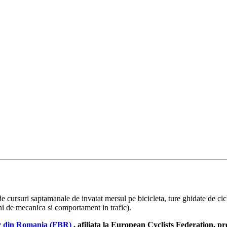
cursuri saptamanale de invatat mersul pe bicicleta, ture ghidate de cicl
iuni de mecanica si comportament in trafic).
lor din Romania (FBR)
,
afiliata la European Cyclists Federation, p