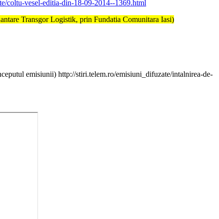
zate/coltu-vesel-editia-din-18-09-2014--1369.html
gor Logistik, prin Fundatia Comunitara Iasi)
inceputul emisiunii)
http://stiri.telem.ro/emisiuni_difuzate/intalnirea-de-