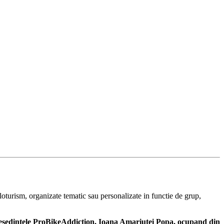
oturism, organizate tematic sau personalizate in functie de grup,
resedintele ProBikeAddiction,
Ioana Amariutei Popa, ocupand din