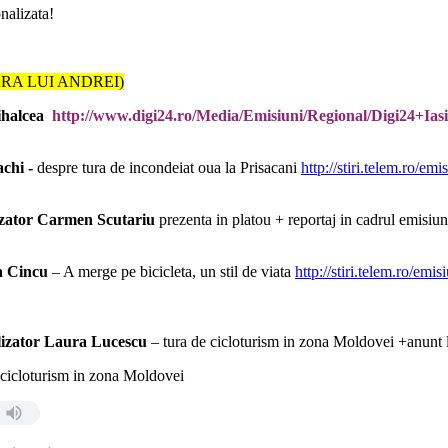
nalizata!
RA LUI ANDREI)
ihalcea
http://www.digi24.ro/Media/Emisiuni/Regional/Digi24+Ias
achi -
despre tura de incondeiat oua la Prisacani
http://stiri.telem.ro/e
izator Carmen Scutariu
prezenta in platou + reportaj in cadrul emisiun
ta Cincu
– A merge pe bicicleta, un stil de viata
http://stiri.telem.ro/emi
lizator Laura Lucescu
– tura de cicloturism in zona Moldovei +anunt l
cicloturism in zona Moldovei