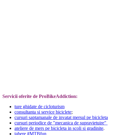
Servicii oferite de ProBikeAddiction:
ture ghidate de cicloturism
consultanta si service biciclete
;
cursuri saptamanale de invatat mersul pe bicicleta
cursuri periodice de "mecanica de supravietuire"
ateliere de mers pe bicicleta in scoli si gradinite
.
tabere #MTBfun