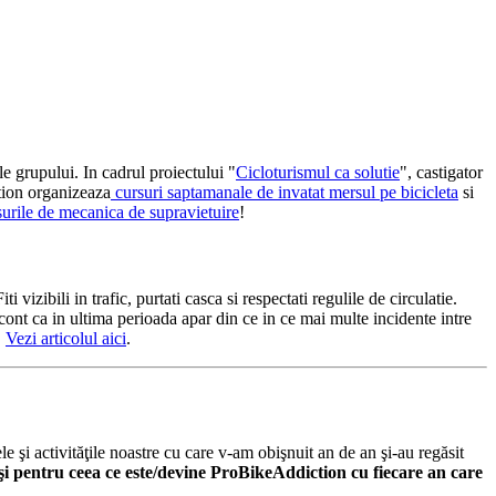
le grupului. In cadrul proiectului "
Cicloturismul ca solutie
", castigator
tion organizeaza
cursuri saptamanale de invatat mersul pe bicicleta
si
surile de mecanica de supravietuire
!
izibili in trafic, purtati casca si respectati regulile de circulatie.
nt ca in ultima perioada apar din ce in ce mai multe incidente intre
.
Vezi articolul aici
.
 şi activităţile noastre cu care v-am obişnuit an de an şi-au regăsit
şi pentru ceea ce este/devine ProBikeAddiction cu fiecare an care