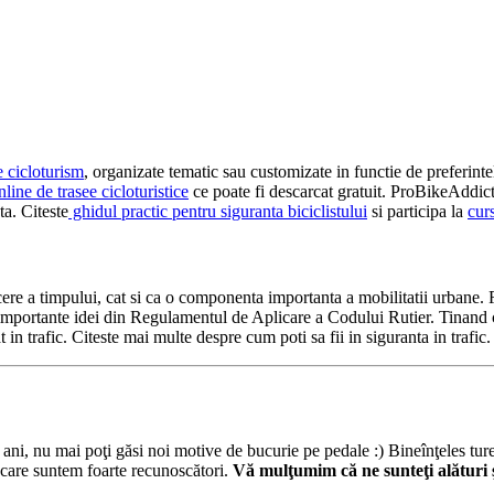
e cicloturism
, organizate tematic sau customizate in functie de preferinte
line de trasee cicloturistice
ce poate fi descarcat gratuit. ProBikeAddic
ta. Citeste
ghidul practic pentru siguranta biciclistului
si participa la
cur
e a timpului, cat si ca o componenta importanta a mobilitatii urbane. Fiti v
importante idei din Regulamentul de Aplicare a Codului Rutier. Tinand co
 in trafic. Citeste mai multe despre cum poti sa fii in siguranta in trafic
i, nu mai poţi găsi noi motive de bucurie pe pedale :) Bineînţeles turele
 care suntem foarte recunoscători.
Vă mulţumim că ne sunteţi alături 