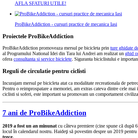
AFLA SFATURI UTILE!
ProBikeAddiction - cursuri practice de mecanica Iasi
Proiectele ProBikeAddiction
ProBikeAddiction promoveaza mersul pe bicicleta prin
ture ghidate d
al Programului National Idei din Tara lui Andrei am realizat un
ghid on
ofera
consultanta si service biciclete
. Siguranta biciclistului e importan
Reguli de circulatie pentru ciclisti
Incurajam mersul pe bicicleta atat ca modalitate recreationala de petrecer
Pentru o reimprospatare a memoriei, am extras cateva dintre cele mai 
ciclisti si soferi, este important sa promovam un comportament civilizat
7 ani de ProBikeAddiction
2019 a fost un an minunat
cu câteva premiere (cine spune că după 6 an
locul în calendarul nostru. Haideţi să povestim despre un 2019 pentru
trece.