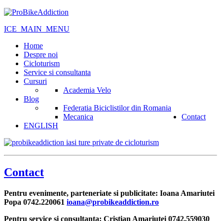
ICE_MAIN_MENU
Home
Despre noi
Cicloturism
Service si consultanta
Cursuri
Academia Velo
Blog
Federatia Biciclistilor din Romania
Mecanica
Contact
ENGLISH
Contact
Pentru evenimente, parteneriate si publicitate: Ioana Amariutei
Popa 0742.220061
ioana@probikeaddiction.ro
Pentru service si consultanta: Cristian Amariutei 0742.559030