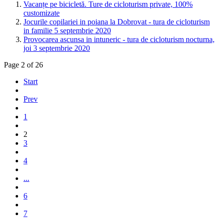
Vacanțe pe bicicletă. Ture de cicloturism private, 100%
customizate
Jocurile copilariei in poiana la Dobrovat - tura de cicloturism
in familie 5 septembrie 2020
Provocarea ascunsa in intuneric - tura de cicloturism nocturna,
joi 3 septembrie 2020
Page 2 of 26
Start
Prev
1
2
3
4
...
6
7