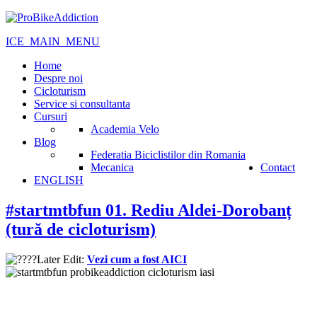
ICE_MAIN_MENU
Home
Despre noi
Cicloturism
Service si consultanta
Cursuri
Academia Velo
Blog
Federatia Biciclistilor din Romania
Mecanica
Contact
ENGLISH
#startmtbfun 01. Rediu Aldei-Dorobanț
(tură de cicloturism)
Later Edit:
Vezi cum a fost AICI