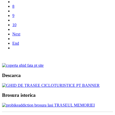
8
9
10
Next
End
Descarca
Brosura istorica