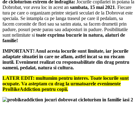
de cicloturism extrem de indragita:
Jocurile copilariei in poiana la
Dobrobat, vor avea loc in acest an
sambata, 15 mai 2021
. Fiecare
tura pe care o organizam printre stejarii seculari de la Dobrovat este
speciala. Se intampla ca pe langa traseul pe care il pedalam, sa
facem coronite de flori sau sa sarim atata, sa facem drumetii prin
padure, posuri peste parau sau adaposturi in padure. Posibilitatile
sunt nelimitate si
toate exprima bucurie in natura, alaturi de
familie!
IMPORTANT! Anul acesta locurile sunt limitate, iar jocurile
adaptate situatiei in care ne aflam, astfel incat sa nu riscam
inutil. Eveniment realizat cu responsabilitate din drag pentru
oameni, pedalat, natura si cultura.
LATER EDIT: multumim pentru interes. Toate locurile sunt
ocupate. Va asteptam cu drag la urmatoarele evenimente
ProBikeAddiction pentru copii.