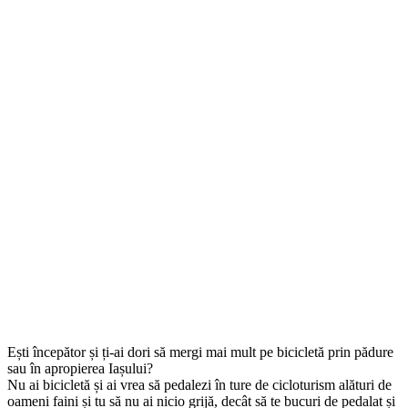
Ești începător și ți-ai dori să mergi mai mult pe bicicletă prin pădure
sau în apropierea Iașului?
Nu ai bicicletă și ai vrea să pedalezi în ture de cicloturism alături de
oameni faini și tu să nu ai nicio grijă, decât să te bucuri de pedalat și