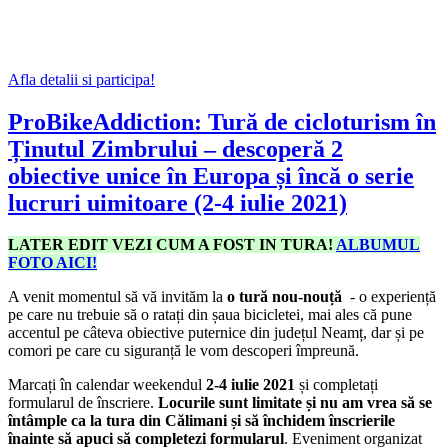
Afla detalii si participa!
ProBikeAddiction: Tură de cicloturism în
Ținutul Zimbrului – descoperă 2
obiective unice în Europa și încă o serie
lucruri uimitoare (2-4 iulie 2021)
LATER EDIT VEZI CUM A FOST IN TURA!
ALBUMUL
FOTO AICI!
A venit momentul să vă invităm la
o tură nou-nouță
- o experiență
pe care nu trebuie să o ratați din șaua bicicletei, mai ales că pune
accentul pe câteva obiective puternice din județul Neamț, dar și pe
comori pe care cu siguranță le vom descoperi împreună.
Marcați în calendar weekendul
2-4 iulie 2021
și completați
formularul de înscriere.
Locurile sunt limitate
și nu am vrea să se
întâmple ca la tura din Călimani și să închidem înscrierile
înainte să apuci să completezi formularul
. Eveniment organizat