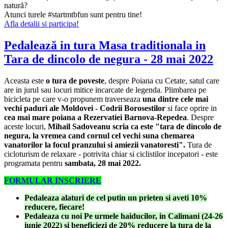
natură?
Atunci turele #startmtbfun sunt pentru tine!
Afla detalii si participa!
Pedalează in tura Masa traditionala in
Tara de dincolo de negura - 28 mai 2022
Aceasta este
o tura de poveste
, despre Poiana cu Cetate, satul care
are in jurul sau locuri mitice incarcate de legenda. Plimbarea pe
bicicleta pe care v-o propunem traverseaza
una dintre cele mai
vechi paduri ale Moldovei - Codrii Borosestilor
si face oprire in
cea mai mare poiana a Rezervatiei Barnova-Repedea
. Despre
aceste locuri,
Mihail Sadoveanu scria ca este "tara de dincolo de
negura, la vremea cand cornul cel vechi suna chemarea
vanatorilor la focul pranzului si amiezii vanatoresti".
Tura de
cicloturism de relaxare - potrivita chiar si ciclistilor incepatori - este
programata pentru
sambata, 28 mai 2022.
FORMULAR INSCRIERE
Pedaleaza alaturi de cel putin un prieten si aveti 10%
reducere, fiecare!
Pedaleaza cu noi Pe urmele haiducilor, in Calimani (24-26
iunie 2022) si beneficiezi de 20% reducere la tura de la