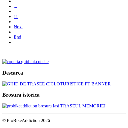
...
11
Next
End
Descarca
Brosura istorica
© ProBikeAddiction 2026