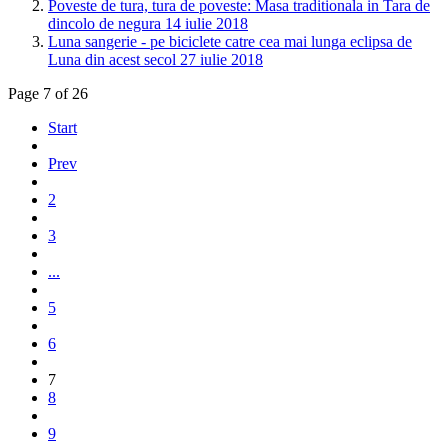
Poveste de tura, tura de poveste: Masa traditionala in Tara de
dincolo de negura 14 iulie 2018
Luna sangerie - pe biciclete catre cea mai lunga eclipsa de
Luna din acest secol 27 iulie 2018
Page 7 of 26
Start
Prev
2
3
...
5
6
7
8
9