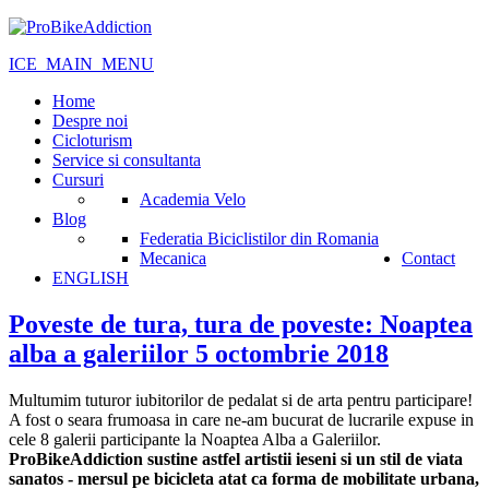
ICE_MAIN_MENU
Home
Despre noi
Cicloturism
Service si consultanta
Cursuri
Academia Velo
Blog
Federatia Biciclistilor din Romania
Mecanica
Contact
ENGLISH
Poveste de tura, tura de poveste: Noaptea
alba a galeriilor 5 octombrie 2018
Multumim tuturor iubitorilor de pedalat si de arta pentru participare!
A fost o seara frumoasa in care ne-am bucurat de lucrarile expuse in
cele 8 galerii participante la Noaptea Alba a Galeriilor.
ProBikeAddiction sustine astfel artistii ieseni si un stil de viata
sanatos - mersul pe bicicleta atat ca forma de mobilitate urbana,