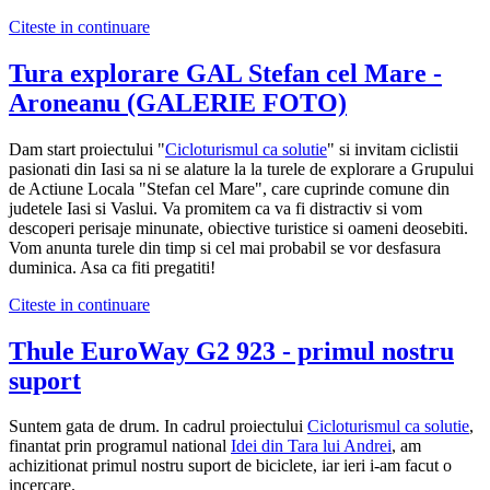
Citeste in continuare
Tura explorare GAL Stefan cel Mare -
Aroneanu (GALERIE FOTO)
Dam start proiectului "
Cicloturismul ca solutie
" si invitam ciclistii
pasionati din Iasi sa ni se alature la la turele de explorare a Grupului
de Actiune Locala "Stefan cel Mare", care cuprinde comune din
judetele Iasi si Vaslui. Va promitem ca va fi distractiv si vom
descoperi perisaje minunate, obiective turistice si oameni deosebiti.
Vom anunta turele din timp si cel mai probabil se vor desfasura
duminica. Asa ca fiti pregatiti!
Citeste in continuare
Thule EuroWay G2 923 - primul nostru
suport
Suntem gata de drum. In cadrul proiectului
Cicloturismul ca solutie
,
finantat prin programul national
Idei din Tara lui Andrei
, am
achizitionat primul nostru suport de biciclete, iar ieri i-am facut o
incercare.