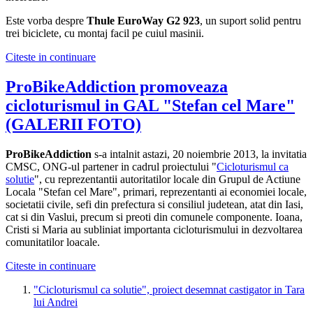
Este vorba despre
Thule EuroWay G2 923
, un suport solid pentru
trei biciclete, cu montaj facil pe cuiul masinii.
Citeste in continuare
ProBikeAddiction promoveaza
cicloturismul in GAL "Stefan cel Mare"
(GALERII FOTO)
ProBikeAddiction
s-a intalnit astazi, 20 noiembrie 2013, la invitatia
CMSC, ONG-ul partener in cadrul proiectului "
Cicloturismul ca
solutie
", cu reprezentantii autoritatilor locale din Grupul de Actiune
Locala "Stefan cel Mare", primari, reprezentanti ai economiei locale,
societatii civile, sefi din prefectura si consiliul judetean, atat din Iasi,
cat si din Vaslui, precum si preoti din comunele componente. Ioana,
Cristi si Maria au subliniat importanta cicloturismului in dezvoltarea
comunitatilor loacale.
Citeste in continuare
"Cicloturismul ca solutie", proiect desemnat castigator in Tara
lui Andrei