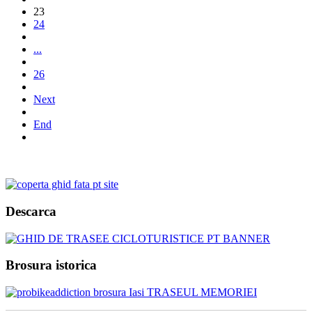
23
24
...
26
Next
End
Descarca
Brosura istorica