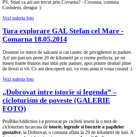
PS. Stiati ca azi am trecut prin Covasna? - Covasna, comuna
Costuleni, desigur :)
Vezi galeria foto
Tura explorare GAL Stefan cel Mare -
Comarna 18.05.2014
Doamne ce miros de salcami si cat cantec de privighetori in padure.
Azi am parcurs peste 20 de kilometri pe o vreme perfecta, pe un
traseu foarte frumos mai intai prin padure, apoi printre dealuri pline
de livezi si vii. Ce am descoperit azi, va vom arata si voua curand :)
Vezi galeria foto
„Dobrovat intre istorie si legenda” –
cicloturism de poveste (GALERIE
FOTO)
ProBikeAddiction i-a provocat pe ciclistii ieseni la o tura de
cicloturism incarcata de
istorie, legende si bucurie a papilelor
gustative
, la Dobrovat, o comuna aflata la 29 de kilometri de Iasi. A