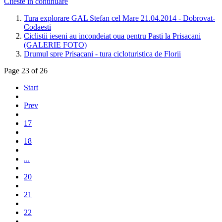
Citeste in continuare
Tura explorare GAL Stefan cel Mare 21.04.2014 - Dobrovat-
Codaesti
Ciclistii ieseni au incondeiat oua pentru Pasti la Prisacani
(GALERIE FOTO)
Drumul spre Prisacani - tura cicloturistica de Florii
Page 23 of 26
Start
Prev
17
18
...
20
21
22