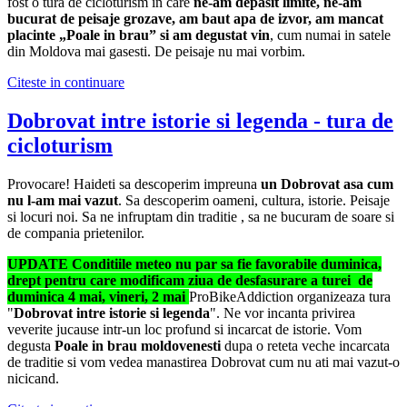
fost o tura de cicloturism in care
ne-am depasit limite, ne-am
bucurat de peisaje grozave, am baut apa de izvor, am mancat
placinte „Poale in brau” si am degustat vin
, cum numai in satele
din Moldova mai gasesti. De peisaje nu mai vorbim.
Citeste in continuare
Dobrovat intre istorie si legenda - tura de
cicloturism
Provocare! Haideti sa descoperim impreuna
un Dobrovat asa cum
nu l-am mai vazut
. Sa descoperim oameni, cultura, istorie. Peisaje
si locuri noi. Sa ne infruptam din traditie , sa ne bucuram de soare si
de compania prietenilor.
UPDATE Conditiile meteo nu par sa fie favorabile duminica,
drept pentru care modificam ziua de desfasurare a turei de
duminica 4 mai, vineri, 2 mai
ProBikeAddiction organizeaza tura
"
Dobrovat intre istorie si legenda
". Ne vor incanta privirea
veverite jucause intr-un loc profund si incarcat de istorie. Vom
degusta
Poale in brau moldovenesti
dupa o reteta veche incarcata
de traditie si vom vedea manastirea Dobrovat cum nu ati mai vazut-o
nicicand.