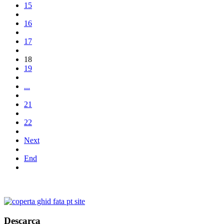
15
16
17
18
19
...
21
22
Next
End
Descarca