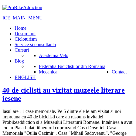
ICE_MAIN_MENU
Home
Despre noi
Cicloturism
Service si consultanta
Cursuri
Academia Velo
Blog
Federatia Biciclistilor din Romania
Mecanica
Contact
ENGLISH
40 de ciclisti au vizitat muzeele literare
iesene
Iasul are 11 case memoriale. Pe 5 dintre ele le-am vizitat si noi
impreuna cu 40 de biciclisti care au raspuns invitatiei
Probikeaddiction si a Muzeului Literaturii Romane. Intalnirea a avut
loc in Piata Palat, itinerarul cuprinzand Casa Dosoftei, Casa
Memoriala "Otilia Cazimir", Casa "Mihail Sadoveanu", "George