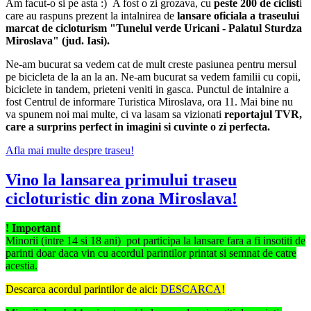
Am facut-o si pe asta :) A fost o zi grozava, cu
peste 200 de ciclist
i
care au raspuns prezent la intalnirea de
lansare oficiala a traseului
marcat de cicloturism "Tunelul verde Uricani - Palatul Sturdza
Miroslava" (jud. Iasi).
Ne-am bucurat sa vedem cat de mult creste pasiunea pentru mersul
pe bicicleta de la an la an. Ne-am bucurat sa vedem familii cu copii,
biciclete in tandem, prieteni veniti in gasca. Punctul de intalnire a
fost Centrul de informare Turistica Miroslava, ora 11. Mai bine nu
va spunem noi mai multe, ci va lasam sa vizionati
reportajul TVR,
care a surprins perfect in imagini si cuvinte o zi perfecta.
Afla mai multe despre traseu!
Vino la lansarea primului traseu
cicloturistic din zona Miroslava!
! Important
Minorii (intre 14 si 18 ani) pot participa la lansare fara a fi insotiti de
parinti doar daca vin cu acordul parintilor printat si semnat de catre
acestia.
Descarca acordul parintilor de aici:
DESCARCA
!