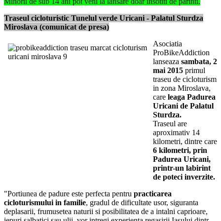
Minorii de sub 14 ani pot veni la lansare doar insotiti de parinti.
Traseul cicloturistic Tunelul verde Uricani - Palatul Sturdza
Miroslava (comunicat de presa)
Asociatia
ProBikeAddiction
lanseaza
sambata, 2
mai 2015
primul
traseu de cicloturism
in zona Miroslava,
care
leaga Padurea
Uricani de Palatul
Sturdza.
Traseul are
aproximativ 14
kilometri, dintre care
6 kilometri, prin
Padurea Uricani,
printr-un labirint
de poteci inverzite.
"Portiunea de padure este perfecta pentru
practicarea
cicloturismului in familie
, gradul de dificultate usor, siguranta
deplasarii, frumusetea naturii si posibilitatea de a intalni caprioare,
iepuri salbatici sau ulii, vor intregi experienta regasirii Iasului dintr-