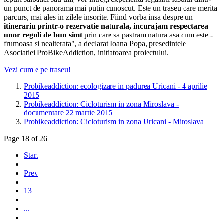
un punct de panorama mai putin cunoscut. Este un traseu care merita
parcurs, mai ales in zilele insorite. Fiind vorba insa despre un
itinerariu printr-o rezervatie naturala, incurajam respectarea
unor reguli de bun simt
prin care sa pastram natura asa cum este -
frumoasa si nealterata", a declarat Ioana Popa, presedintele
Asociatiei ProBikeAddiction, initiatoarea proiectului.
Vezi cum e pe traseu!
Probikeaddiction: ecologizare in padurea Uricani - 4 aprilie
2015
Probikeaddiction: Cicloturism in zona Miroslava -
documentare 22 martie 2015
Probikeaddiction: Cicloturism in zona Uricani - Miroslava
Page 18 of 26
Start
Prev
13
...