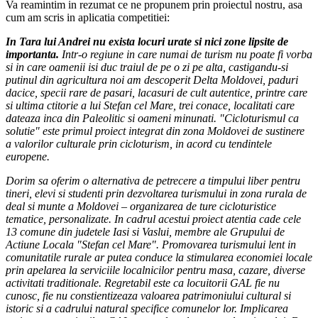
Va reamintim in rezumat ce ne propunem prin proiectul nostru, asa
cum am scris in aplicatia competitiei:
In Tara lui Andrei nu exista locuri urate si nici zone lipsite de
importanta.
Intr-o regiune in care numai de turism nu poate fi vorba
si in care oamenii isi duc traiul de pe o zi pe alta, castigandu-si
putinul din agricultura noi am descoperit Delta Moldovei, paduri
dacice, specii rare de pasari, lacasuri de cult autentice, printre care
si ultima ctitorie a lui Stefan cel Mare, trei conace, localitati care
dateaza inca din Paleolitic si oameni minunati. "Cicloturismul ca
solutie" este primul proiect integrat din zona Moldovei de sustinere
a valorilor culturale prin cicloturism, in acord cu tendintele
europene.
Dorim sa oferim o alternativa de petrecere a timpului liber pentru
tineri, elevi si studenti prin dezvoltarea turismului in zona rurala de
deal si munte a Moldovei – organizarea de ture cicloturistice
tematice, personalizate. In cadrul acestui proiect atentia cade cele
13 comune din judetele Iasi si Vaslui, membre ale Grupului de
Actiune Locala "Stefan cel Mare". Promovarea turismului lent in
comunitatile rurale ar putea conduce la stimularea economiei locale
prin apelarea la serviciile localnicilor pentru masa, cazare, diverse
activitati traditionale. Regretabil este ca locuitorii GAL fie nu
cunosc, fie nu constientizeaza valoarea patrimoniului cultural si
istoric si a cadrului natural specifice comunelor lor. Implicarea