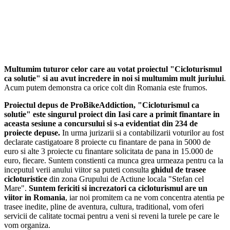
Multumim tuturor celor care au votat proiectul "Cicloturismul
ca solutie" si au avut incredere in noi si multumim mult juriului
.
Acum putem demonstra ca orice colt din Romania este frumos.
Proiectul depus de ProBikeAddiction, "Cicloturismul ca
solutie" este singurul proiect din Iasi care a primit finantare in
aceasta sesiune a concursului si s-a evidentiat din 234 de
proiecte depuse.
In urma jurizarii si a contabilizarii voturilor au fost
declarate castigatoare 8 proiecte cu finantare de pana in 5000 de
euro si alte 3 proiecte cu finantare solicitata de pana in 15.000 de
euro, fiecare. Suntem constienti ca munca grea urmeaza pentru ca la
inceputul verii anului viitor sa puteti consulta
ghidul de trasee
cicloturistice
din zona Grupului de Actiune locala "Stefan cel
Mare".
Suntem fericiti si increzatori ca cicloturismul are un
viitor in Romania
, iar noi promitem ca ne vom concentra atentia pe
trasee inedite, pline de aventura, cultura, traditional, vom oferi
servicii de calitate tocmai pentru a veni si reveni la turele pe care le
vom organiza.