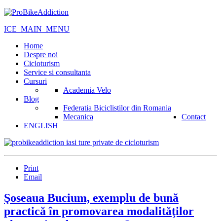
ICE_MAIN_MENU
Home
Despre noi
Cicloturism
Service si consultanta
Cursuri
Academia Velo
Blog
Federatia Biciclistilor din Romania
Mecanica
Contact
ENGLISH
Print
Email
Şoseaua Bucium, exemplu de bună
practică în promovarea modalităţilor