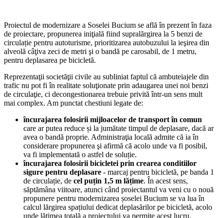
Proiectul de modernizare a Soselei Bucium se află în prezent în faza
de proiectare, propunerea iniţială fiind supralărgirea la 5 benzi de
circulație pentru autoturisme, prioritizarea autobuzului la ieşirea din
alveolă câţiva zeci de metri şi o bandă pe carosabil, de 1 metru,
pentru deplasarea pe bicicletă.
Reprezentaţii societăţii civile au subliniat faptul că ambuteiajele din
trafic nu pot fi în realitate soluţionate prin adaugarea unei noi benzi
de circulaţie, ci decongestionarea trebuie privită într-un sens mult
mai complex. Am punctat chestiuni legate de:
încurajarea folosirii mijloacelor de transport în comun
care ar putea reduce și la jumătate timpul de deplasare, dacă ar
avea o bandă proprie. Administraţia locală admite că ia în
considerare propunerea şi afirmă că acolo unde va fi posibil,
va fi implementată o astfel de soluție.
încurajarea folosirii bicicletei prin crearea conditiilor
sigure pentru deplasare
- marcaj pentru bicicletă, pe banda 1
de circulație, de
cel puțin 1,5 m lățime
. În acest sens,
săptămâna viitoare, atunci când proiectantul va veni cu o nouă
propunere pentru modernizarea șoselei Bucium se va lua în
calcul lărgirea spațiului dedicat deplasărilor pe bicicletă, acolo
unde lățimea totală a proiectului va permite acest lucru.