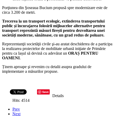
Porţiunea din Şoseaua Bucium propusă spre modernizare este de
circa 3.200 de metri.
Trecerea la un transport ecologic, extinderea transportului
public și încurajarea folosirii mijloacelor alternative pentru
transport reprezintă măsuri firești pentru dezvoltarea unei
societăți moderne, sănătoase, cu un grad redus de poluare.
Reprezentanţii societăţii civile şi-au aratat deschiderea de a participa
la realizarea proiectelor de mobilitate urbană iniţiate de Primărie
pentru ca Iașul să devină cu adevărat un
ORAȘ PENTRU
OAMENI
.
Ținem aproape şi revenim cu detalii asupra gradului de
implementare a măsurilor propuse.
Save
Details
Hits: 4514
Prev
Next