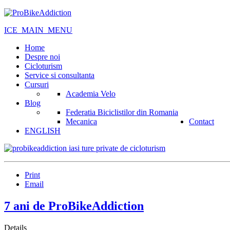
ICE_MAIN_MENU
Home
Despre noi
Cicloturism
Service si consultanta
Cursuri
Academia Velo
Blog
Federatia Biciclistilor din Romania
Mecanica
Contact
ENGLISH
Print
Email
7 ani de ProBikeAddiction
Details