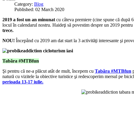
Category:
Blog
Published: 02 March 2020
2019 a fost un an minunat
cu câteva premiere (cine spune că după 6 an
locul în calendarul nostru. Haideţi să povestim despre un 2019 pentru
trece.
NOU!
Începând cu 2019 am dat start la 3 activităţi interesante şi pro
Tabăra #MTBfun
Şi pentru că ne-a plăcut atât de mult, începem cu
Tabăra #MTBfun
p
natură cu vizitele la obiective turistice şi redescoperim mersul pe bici
perioada 13-17 iulie.