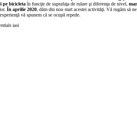
i pe bicicleta
în funcţie de suprafaţa de rulare şi diferenţa de nivel,
man
lor.
În aprilie 2020
, dăm din nou start acestei activităţi. Vă rugăm să ne
din experienţă vă spunem că se ocupă repede.