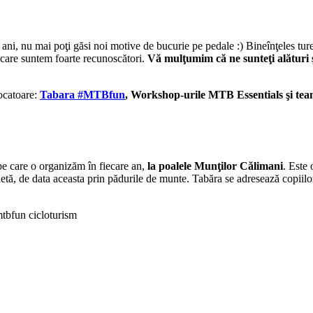
i, nu mai poţi găsi noi motive de bucurie pe pedale :) Bineînţeles turele
 care suntem foarte recunoscători.
Vă mulţumim că ne sunteţi alături 
vocatoare:
Tabara #MTBfun
, Workshop-urile MTB Essentials şi team
e care o organizăm în fiecare an,
la poalele Munţilor Călimani
. Este
cletă, de data aceasta prin pădurile de munte. Tabăra se adresează copiilo