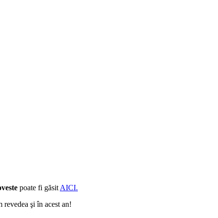
oveste
poate fi găsit
AICI.
 revedea şi în acest an!