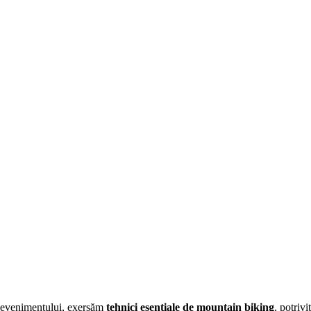
l evenimentului, exersăm
tehnici esenţiale de mountain biking
, potriv