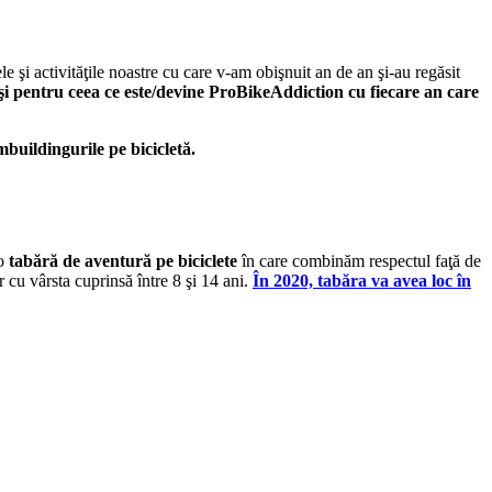
 şi activităţile noastre cu care v-am obişnuit an de an şi-au regăsit
şi pentru ceea ce este/devine ProBikeAddiction cu fiecare an care
buildingurile pe bicicletă.
 o
tabără de aventură pe biciclete
în care combinăm respectul faţă de
r cu vârsta cuprinsă între 8 şi 14 ani.
În 2020, tabăra va avea loc în