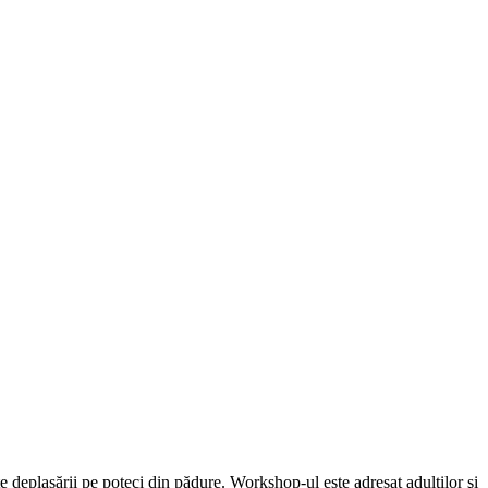
ite deplasării pe poteci din pădure. Workshop-ul este adresat adulţilor şi