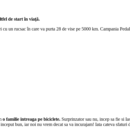
el de start în viaţă.
 cu un rucsac în care va purta 28 de vise pe 5000 km. Campania Pedale
m
o familie intreaga pe biciclete.
Surprinzator sau nu, incep sa fie si Ias
inceput bun, iar noi nu vrem decat sa va incurajam! Iata cateva sfaturi d