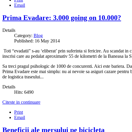
Email
Prima Evadare: 3.000 going on 10.000?
Details
Category:
Blog
Published: 16 May 2014
Toti “evadatii” s-au ‘eliberat’ prin suferinta si fericire. Au scandat 
inscrisi care au pedalat aproximativ 55 de kilometri de la Baneasa la Sna
Sa treci pragul psihologic de 1000 de concurenti. Aici este bariera. Dac
Prima Evadare este mai simplu: nu ai nevoie sa asiguri cazare pentru b
de logistica traseului...
Details
Hits: 6490
Citeste in continuare
Print
Email
Beneficii ale mersului pe bicicleta