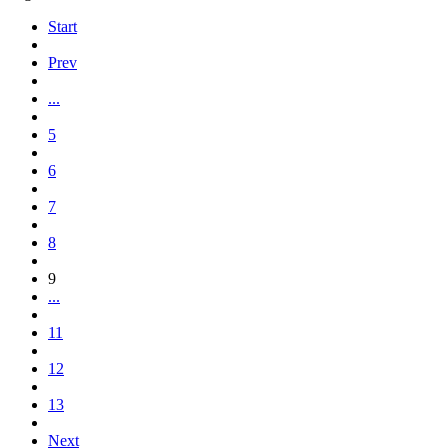
Start
Prev
...
5
6
7
8
9
...
11
12
13
Next