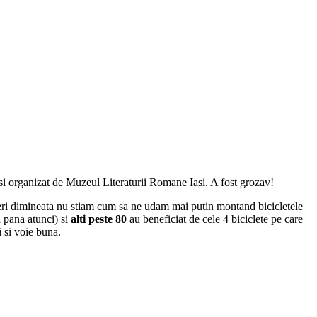
si organizat de Muzeul Literaturii Romane Iasi. A fost grozav!
ineri dimineata nu stiam cum sa ne udam mai putin montand bicicletele
 pana atunci) si
alti peste 80
au beneficiat de cele 4 biciclete pe care
i si voie buna.