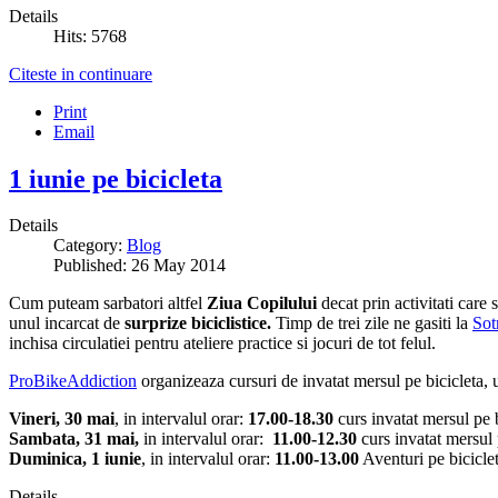
Details
Hits: 5768
Citeste in continuare
Print
Email
1 iunie pe bicicleta
Details
Category:
Blog
Published: 26 May 2014
Cum puteam sarbatori altfel
Ziua Copilului
decat prin activitati care
unul incarcat de
surprize biciclistice.
Timp de trei zile ne gasiti la
Sot
inchisa circulatiei pentru ateliere practice si jocuri de tot felul.
ProBikeAddiction
organizeaza cursuri de invatat mersul pe bicicleta, u
Vineri, 30 mai
, in intervalul orar:
17.00-18.30
curs invatat mersul pe 
Sambata, 31 mai,
in intervalul orar:
11.00-12.30
curs invatat mersul 
Duminica, 1 iunie
, in intervalul orar:
11.00-13.00
Aventuri pe biciclet
Details