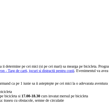
 sa ii determine pe cei mici (si pe cei mari) sa mearga pe bicicleta. Pr
ron - Targ de carti, jocuri si distractii pentru copii
. Evenimentul va avea 
rmand ca pe 1 iunie sa ii asteptepte pe cei mici la o adevarata aventura p
bicicleta
pe bicicleta si
17.00-18.30
curs invatat mersul pe bicicleta
a: traseu cu obstacole, semne de circulatie