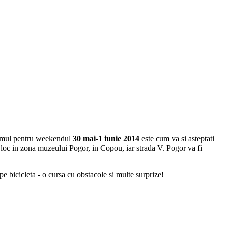
ogramul pentru weekendul
30 mai-1 iunie 2014
este cum va si asteptati
loc in zona muzeului Pogor, in Copou, iar strada V. Pogor va fi
e bicicleta - o cursa cu obstacole si multe surprize!