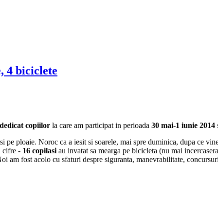
, 4 biciclete
dedicat copiilor
la care am participat in perioada
30 mai-1 iunie 2014
 si pe ploaie. Noroc ca a iesit si soarele, mai spre duminica, dupa ce v
 cifre -
16 copilasi
au invatat sa mearga pe bicicleta (nu mai incercasera
Noi am fost acolo cu sfaturi despre siguranta, manevrabilitate, concursur