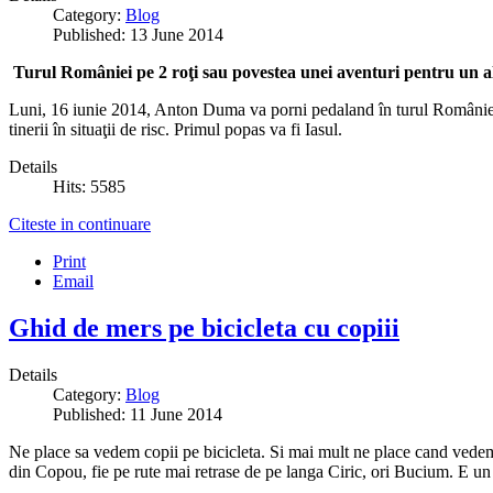
Category:
Blog
Published: 13 June 2014
Turul României pe 2 roţi sau povestea unei aventuri pentru un altf
Luni, 16 iunie 2014, Anton Duma va porni pedaland în turul României
tinerii în situaţii de risc. Primul popas va fi Iasul.
Details
Hits: 5585
Citeste in continuare
Print
Email
Ghid de mers pe bicicleta cu copiii
Details
Category:
Blog
Published: 11 June 2014
Ne place sa vedem copii pe bicicleta. Si mai mult ne place cand vede
din Copou, fie pe rute mai retrase de pe langa Ciric, ori Bucium. E un 