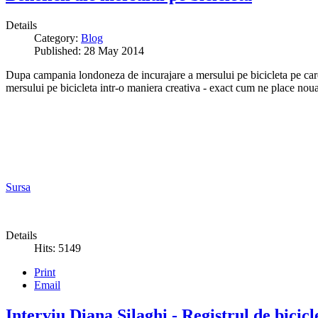
Details
Category:
Blog
Published: 28 May 2014
Dupa campania londoneza de incurajare a mersului pe bicicleta pe ca
mersului pe bicicleta intr-o maniera creativa - exact cum ne place nou
Sursa
Details
Hits: 5149
Print
Email
Interviu Diana Silaghi - Registrul de bicic