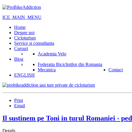
ICE_MAIN_MENU
Home
Despre noi
Cicloturism
Service si consultanta
Cursuri
Academia Velo
Blog
Federatia Biciclistilor din Romania
Mecanica
Contact
ENGLISH
Print
Email
Il sustinem pe Toni in turul Romaniei - peda
Details