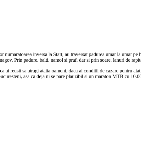
in cor numaratoarea inversa la Start, au traversat padurea umar la umar 
gov. Prin padure, balti, namol si praf, dar si prin soare, lanuri de rapita
a ai reusit sa atragi atatia oameni, daca ai conditii de cazare pentru at
ucuresteni, asa ca deja ni se pare plauzibil si un maraton MTB cu 10.00