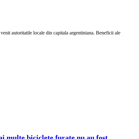
u venit autoritatile locale din capitala argentiniana. Beneficii ale
i multe biciclete furate nu au fost