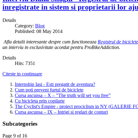
inregistrate in sistem si proprietarii lor 
Details
Category:
Blog
Published: 08 May 2014
Afla detalii interesante despre cum functioneaza
Registrul de biciclet
un interviu in exclusivitate acordat pentru ProBikeAddiction.
Details
Hits: 7351
Citeste in continuare
Internship Iasi - Esti pregatit de aventura?
Cum poti preveni furtul de biciclete
Cursa ascunsa – X – ”The truth will set you free”
Cu bicicleta prin copilarie
The Cyclist's Empire - proiect prociclism in NY (GALERIE 
Cursa ascunsa – IX – Intrigi si reglari de conturi
Subcategories
Page 9 of 16