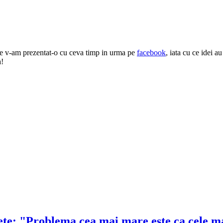
re v-am prezentat-o cu ceva timp in urma pe
facebook
, iata cu ce idei a
a!
lete: "Problema cea mai mare este ca cele ma