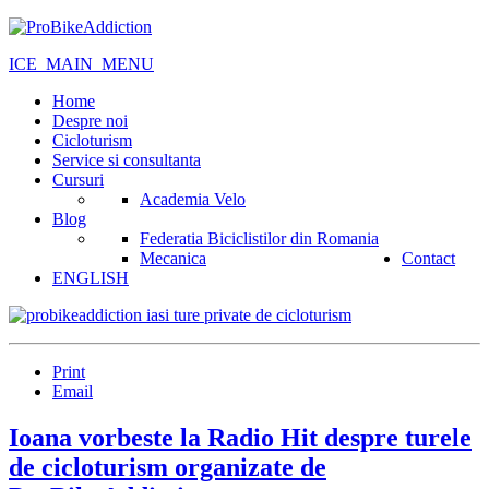
ICE_MAIN_MENU
Home
Despre noi
Cicloturism
Service si consultanta
Cursuri
Academia Velo
Blog
Federatia Biciclistilor din Romania
Mecanica
Contact
ENGLISH
Print
Email
Ioana vorbeste la Radio Hit despre turele
de cicloturism organizate de