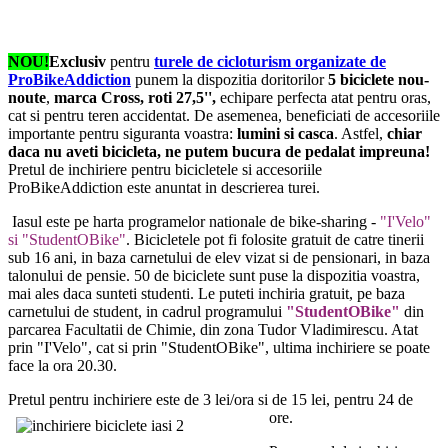
NOU!
Exclusiv
pentru
turele de cicloturism organizate de
ProBikeAddiction
punem la dispozitia doritorilor
5 biciclete nou-
noute
,
marca Cross, roti 27,5'',
echipare perfecta atat pentru oras,
cat si pentru teren accidentat. De asemenea, beneficiati de accesoriile
importante pentru siguranta voastra:
lumini si casca
. Astfel,
chiar
daca nu aveti bicicleta, ne putem bucura de pedalat impreuna!
Pretul de inchiriere pentru bicicletele si accesoriile
ProBikeAddiction este anuntat in descrierea turei.
Iasul este pe harta programelor nationale de bike-sharing -
"I'Velo"
si "StudentOBike"
. Bicicletele pot fi folosite gratuit de catre tinerii
sub 16 ani, in baza carnetului de elev vizat si de pensionari, in baza
talonului de pensie. 50 de biciclete sunt puse la dispozitia voastra,
mai ales daca sunteti studenti. Le puteti inchiria gratuit, pe baza
carnetului de student, in cadrul programului
"StudentOBike"
din
parcarea Facultatii de Chimie, din zona Tudor Vladimirescu. Atat
prin "I'Velo", cat si prin "StudentOBike", ultima inchiriere se poate
face la ora 20.30.
Pretul pentru inchiriere este
de 3 lei/ora si de 15 lei, pentru 24 de
ore.