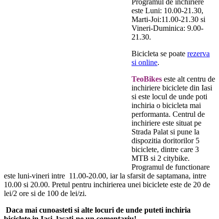
Programul de inchiriere
este Luni: 10.00-21.30,
Marti-Joi:11.00-21.30 si
Vineri-Duminica: 9.00-
21.30.
Bicicleta se poate
rezerva
si online
.
TeoBikes
este alt centru de
inchiriere biciclete din Iasi
si este locul de unde poti
inchiria o bicicleta mai
performanta. Centrul de
inchiriere este situat pe
Strada Palat si pune la
dispozitia doritorilor 5
biciclete, dintre care 3
MTB si 2 citybike.
Programul de functionare
este luni-vineri intre 11.00-20.00, iar la sfarsit de saptamana, intre
10.00 si 20.00. Pretul pentru inchirierea unei biciclete este de 20 de
lei/2 ore si de 100 de lei/zi.
Daca mai cunoasteti si alte locuri de unde puteti inchiria
biciclete in Iasi, lasati-ne un comentariu!