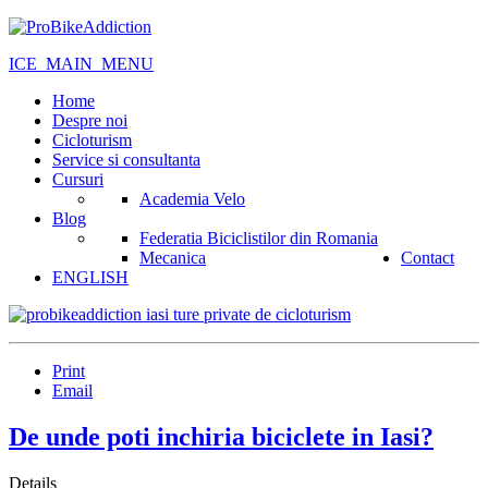
ICE_MAIN_MENU
Home
Despre noi
Cicloturism
Service si consultanta
Cursuri
Academia Velo
Blog
Federatia Biciclistilor din Romania
Mecanica
Contact
ENGLISH
Print
Email
De unde poti inchiria biciclete in Iasi?
Details