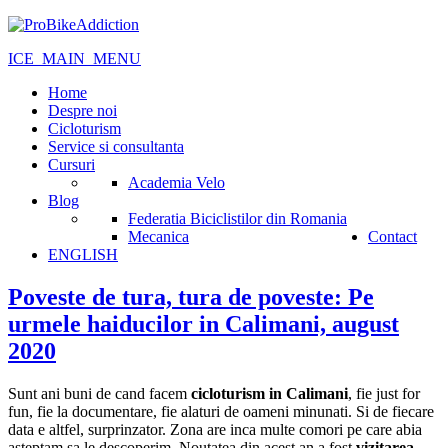
ICE_MAIN_MENU
Home
Despre noi
Cicloturism
Service si consultanta
Cursuri
Academia Velo
Blog
Federatia Biciclistilor din Romania
Mecanica
Contact
ENGLISH
Poveste de tura, tura de poveste: Pe
urmele haiducilor in Calimani, august
2020
Sunt ani buni de cand facem
cicloturism in Calimani
, fie just for
fun, fie la documentare, fie alaturi de oameni minunati. Si de fiecare
data e altfel, surprinzator. Zona are inca multe comori pe care abia
asteptam sa le descoperim. Noutatea din acest an a fost
vizitarea