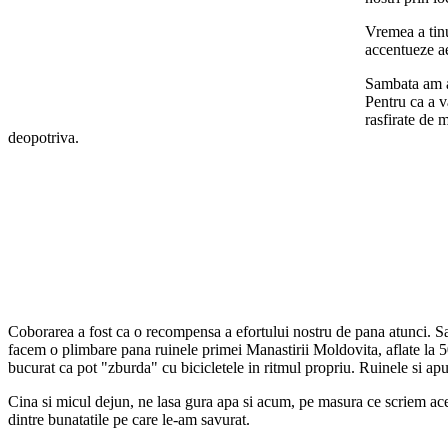
Vremea a tinu
accentueze ae
Sambata am aj
Pentru ca a v
rasfirate de 
deopotriva.
Coborarea a fost ca o recompensa a efortului nostru de pana atunci. Sat
facem o plimbare pana ruinele primei Manastirii Moldovita, aflate la 50
bucurat ca pot "zburda" cu bicicletele in ritmul propriu. Ruinele si ap
Cina si micul dejun, ne lasa gura apa si acum, pe masura ce scriem ace
dintre bunatatile pe care le-am savurat.