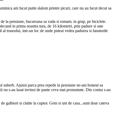
uminica am facut putin slalom printre picuri, care nu au facut decat sa
de la pensiune, bucuroasa sa vada si romani, in grup, pe biciclete.
plecand in prima noastra tura, de 16 kilometri, prin padure si sate
 al traseului, intr-un loc de unde puteai vedea padurea si fanaturile
ajul suberb. Ajunsi parca prea repede la pensiune ne-am hotarat sa
tii nu s-au lasat invinsi de pante ceva mai pronuntate. Din contra s-au
 galbiori si clatite la cuptor. Gem si unt de casa...sunt doar cateva