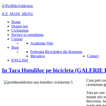
ICE_MAIN_MENU
Home
Despre noi
Cicloturism
Service si consultanta
Cursuri
Academia Velo
Blog
Federatia Biciclistilor din Romania
Mecanica
Contact
ENGLISH
In Tara Hutulilor pe bicicleta (GALE
Cum poti comb
cicloturism g
Tura pe care 
inainte nici 
Bucovina. Sea
nostri prin lo