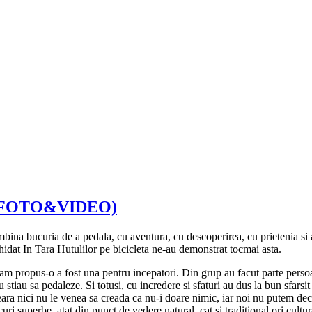
RIE FOTO&VIDEO)
ina bucuria de a pedala, cu aventura, cu descoperirea, cu prietenia si au
hidat In Tara Hutulilor pe bicicleta ne-au demonstrat tocmai asta.
am propus-o a fost una pentru incepatori. Din grup au facut parte pers
nu stiau sa pedaleze. Si totusi, cu incredere si sfaturi au dus la bun sfars
ra nici nu le venea sa creada ca nu-i doare nimic, iar noi nu putem deca
curi superbe, atat din punct de vedere natural, cat si traditional ori cultur