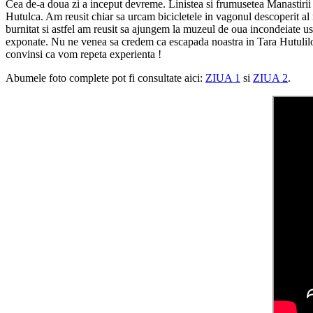
Cea de-a doua zi a inceput devreme. Linistea si frumusetea Manastirii 
Hutulca. Am reusit chiar sa urcam bicicletele in vagonul descoperit al m
burnitat si astfel am reusit sa ajungem la muzeul de oua incondeiate u
exponate. Nu ne venea sa credem ca escapada noastra in Tara Hutulilor
convinsi ca vom repeta experienta !
Abumele foto complete pot fi consultate aici:
ZIUA 1
si
ZIUA 2
.