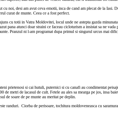
t cu noi, desi am avut ceva emotii, inca de cand am plecat de la Iasi. D
rul curat de munte. Ceea ce a fost perfect.
uns cu totii in Vatra Moldovitei, locul unde ne astepta gazda minunata 
azut pana atunci doar straini ce faceau cicloturism a insistat sa ne vada 
munte. Pranzul ni l-am programat dupa primul si singurul urcus mai dificil
eni prietenosi si cai hutuli, puternici si cu canafi au condimentat peis
0 de metri de lacasul de cult. Fetele au ales sa mearga pe jos, insa baie
usul de soare de pe munte au meritat pe deplin.
ste randuri. Ciorba de perisoare, tochitura moldoveneasca cu saramura de