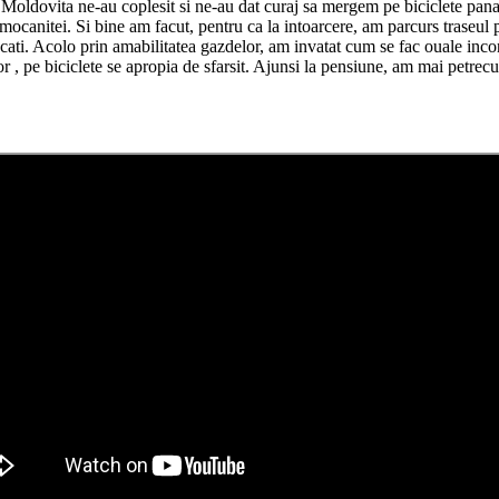
Moldovita ne-au coplesit si ne-au dat curaj sa mergem pe biciclete pana 
ocanitei. Si bine am facut, pentru ca la intoarcere, am parcurs traseul pe
scati. Acolo prin amabilitatea gazdelor, am invatat cum se fac ouale inc
 , pe biciclete se apropia de sfarsit. Ajunsi la pensiune, am mai petre