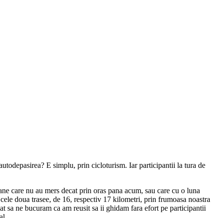
todepasirea? E simplu, prin cicloturism. Iar participantii la tura de
oane care nu au mers decat prin oras pana acum, sau care cu o luna
it cele doua trasee, de 16, respectiv 17 kilometri, prin frumoasa noastra
t sa ne bucuram ca am reusit sa ii ghidam fara efort pe participantii
al.