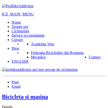
ICE_MAIN_MENU
Home
Despre noi
Cicloturism
Service si consultanta
Cursuri
Academia Velo
Blog
Federatia Biciclistilor din Romania
Mecanica
Contact
ENGLISH
Print
Email
Bicicleta si masina
Details