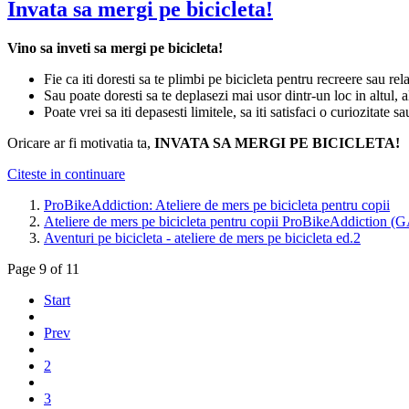
Invata sa mergi pe bicicleta!
Vino sa inveti sa mergi pe bicicleta!
Fie ca iti doresti sa te plimbi pe bicicleta pentru recreere sau rel
Sau poate doresti sa te deplasezi mai usor dintr-un loc in altul, 
Poate vrei sa iti depasesti limitele, sa iti satisfaci o curiozitate sa
Oricare ar fi motivatia ta,
INVATA SA MERGI PE BICICLETA!
Citeste in continuare
ProBikeAddiction: Ateliere de mers pe bicicleta pentru copii
Ateliere de mers pe bicicleta pentru copii ProBikeAddictio
Aventuri pe bicicleta - ateliere de mers pe bicicleta ed.2
Page 9 of 11
Start
Prev
2
3