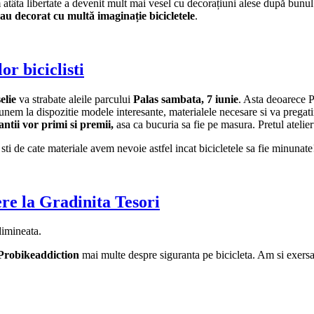
atâta libertate a devenit mult mai vesel cu decorațiuni alese după bunul 
au decorat cu multă imaginație bicicletele
.
or biciclisti
elie
va strabate aleile parcului
Palas sambata, 7 iunie
. Asta deoarece P
punem la dispozitie modele interesante, materialele necesare si va prega
antii vor primi si premii,
asa ca bucuria sa fie pe masura. Pretul atelier
sti de cate materiale avem nevoie astfel incat bicicletele sa fie minunate
ere la Gradinita Tesori
 dimineata.
 Probikeaddiction
mai multe despre siguranta pe bicicleta. Am si exersa