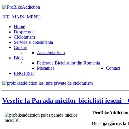
ICE_MAIN_MENU
Home
Despre noi
Cicloturism
Service si consultanta
Cursuri
Academia Velo
Blog
Federatia Biciclistilor din Romania
Mecanica
Contact
ENGLISH
Veselie la Parada micilor biciclisti iese
ProBikeAddiction
De la
gărgărițe, la 