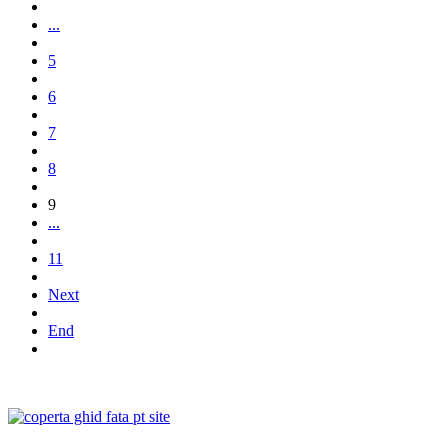
...
5
6
7
8
9
...
11
Next
End