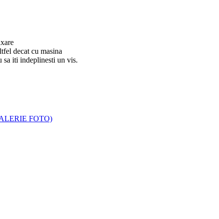
axare
altfel decat cu masina
u sa iti indeplinesti un vis.
n (GALERIE FOTO)