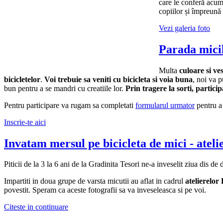
care le conferă acum 
copiilor și împreună
Vezi galeria foto
Parada micil
Multa
culoare si ves
bicicletelor
.
Voi trebuie sa veniti cu bicicleta si voia buna
, noi va 
bun pentru a se mandri cu creatiile lor.
Prin tragere la sorti, particip
Pentru participare va rugam sa completati
formularul urmator
pentru a 
Inscrie-te aici
Invatam mersul pe bicicleta de mici - ateli
Piticii de la 3 la 6 ani de la Gradinita Tesori ne-a inveselit ziua dis de
Impartiti in doua grupe de varsta micutii au aflat in cadrul
atelierelor
povestit. Speram ca aceste fotografii sa va inveseleasca si pe voi.
Citeste in continuare