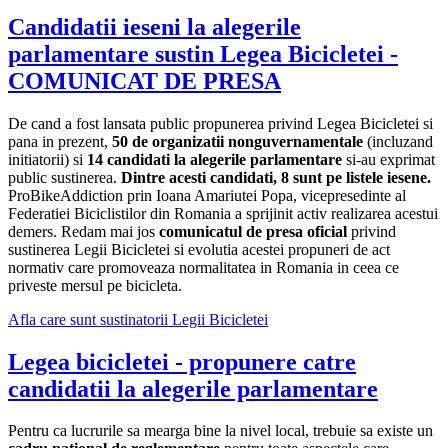
Candidatii ieseni la alegerile
parlamentare sustin Legea Bicicletei -
COMUNICAT DE PRESA
De cand a fost lansata public propunerea privind Legea Bicicletei si
pana in prezent,
50 de organizatii nonguvernamentale
(incluzand
initiatorii) si
14 candidati la alegerile parlamentare
si-au exprimat
public sustinerea.
Dintre acesti candidati, 8 sunt pe listele iesene.
ProBikeAddiction prin Ioana Amariutei Popa, vicepresedinte al
Federatiei Biciclistilor din Romania a sprijinit activ realizarea acestui
demers. Redam mai jos
comunicatul de presa oficial
privind
sustinerea Legii Bicicletei si evolutia acestei propuneri de act
normativ care promoveaza normalitatea in Romania in ceea ce
priveste mersul pe bicicleta.
Afla care sunt sustinatorii Legii Bicicletei
Legea bicicletei - propunere catre
candidatii la alegerile parlamentare
Pentru ca lucrurile sa mearga bine la nivel local, trebuie sa existe un