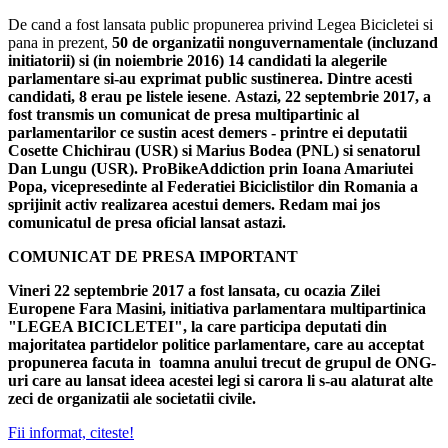
De cand a fost lansata public propunerea privind Legea Bicicletei si
pana in prezent,
50 de organizatii nonguvernamentale (incluzand
initiatorii) si (in noiembrie 2016) 14 candidati la alegerile
parlamentare si-au exprimat public sustinerea. Dintre acesti
candidati, 8 erau pe listele iesene
.
Astazi, 22 septembrie 2017, a
fost transmis un comunicat de presa multipartinic al
parlamentarilor ce sustin acest demers - printre ei deputatii
Cosette Chichirau (USR) si Marius Bodea (PNL) si senatorul
Dan Lungu (USR).
ProBikeAddiction prin Ioana Amariutei
Popa, vicepresedinte al Federatiei Biciclistilor din Romania a
sprijinit activ realizarea acestui demers. Redam mai jos
comunicatul de presa oficial lansat astazi.
COMUNICAT DE PRESA IMPORTANT
Vineri 22 septembrie 2017 a fost lansata, cu ocazia Zilei
Europene Fara Masini, initiativa parlamentara multipartinica
"LEGEA BICICLETEI", la care participa deputati din
majoritatea partidelor politice parlamentare, care au acceptat
propunerea facuta in toamna anului trecut de grupul de ONG-
uri care au lansat ideea acestei legi si carora li s-au alaturat alte
zeci de organizatii ale societatii civile.
Fii informat, citeste!