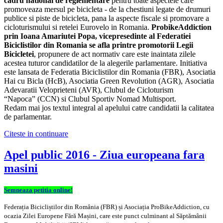
cadru national de reglementare
pentru toate aspectele care
promoveaza mersul pe bicicleta - de la chestiuni legate de drumuri
publice si piste de bicicleta, pana la aspecte fiscale si promovare a
cicloturismului si retelei Eurovelo in Romania.
ProbikeAddiction
prin Ioana Amariutei Popa, vicepresedinte al Federatiei
Biciclistilor din Romania se afla printre promotorii Legii
Bicicletei
, propunere de act normativ care este inaintata zilele
acestea tuturor candidatilor de la alegerile parlamentare. Initiativa
este lansata de Federatia Biciclistilor din Romania (FBR),
Asociatia
Hai cu Bicla (HcB), Asociatia Green Revolution (AGR),
Asociatia
Adevaratii Veloprieteni (AVR), Clubul de Cicloturism
“Napoca”
(CCN) si Clubul Sportiv Nomad Multisport.
Redam mai jos textul integral al apelului catre candidatii la calitatea
de parlamentar.
Citeste in continuare
Apel public 2016 - Ziua europeana fara
masini
Semneaza petitia online!
Federația Bicicliștilor din România (FBR) și Asociația ProBikeAddiction, cu
ocazia Zilei Europene Fără Mașini, care este punct culminant al Săptămânii